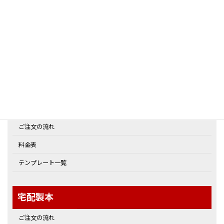
スマート俳句短歌集
カバー付A5サイズ
スマート俳句集
カバー付A5サイズ＋カバーデザインオプション
合同句集向け
スマート合同誌
宅配編集サービス
ご注文の流れ
料金表
テンプレート一覧
宅配製本
ご注文の流れ