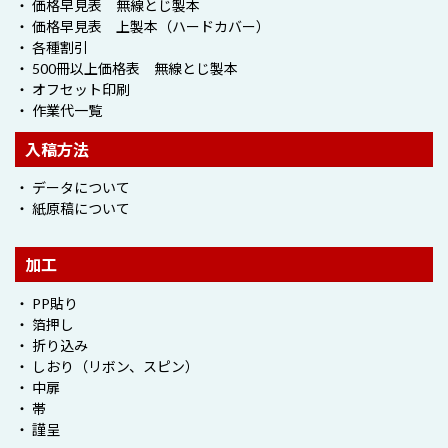
・ 価格早見表 無線とじ製本
・ 価格早見表 上製本（ハードカバー）
・ 各種割引
・ 500冊以上価格表 無線とじ製本
・ オフセット印刷
・ 作業代一覧
入稿方法
・ データについて
・ 紙原稿について
加工
・ PP貼り
・ 箔押し
・ 折り込み
・ しおり（リボン、スピン）
・ 中扉
・ 帯
・ 謹呈