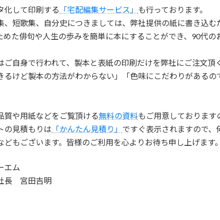
タ化して印刷する
「宅配編集サービス」
も行っております。
集、短歌集、自分史につきましては、弊社提供の紙に書き込む
ためた俳句や人生の歩みを簡単に本にすることができ、90代の
はご自身で行われて、製本と表紙の印刷だけを弊社にご注文頂
きるけど製本の方法がわからない」「色味にこだわりがあるの
品質や用紙などをご覧頂ける
無料の資料
もご用意しております
トの見積もりは
「かんたん見積り」
ですぐ表示されますので、
などもございます。皆様のご利用を心よりお待ち申し上げます
ーエム
社長 宮田吉明