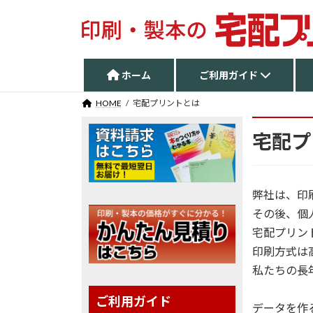
コ
ナ
ン
ビ
テ
ゲ
ン
ー
ツ
シ
ホーム
ご利用ガイド
へ
ョ
HOME
宅配プリントとは
ス
ン
キ
に
宅配プ
ッ
移
プ
動
弊社は、印
その後、個
宅配プリン
印刷方式は
私たちの長
ご利用ガイド
データを作