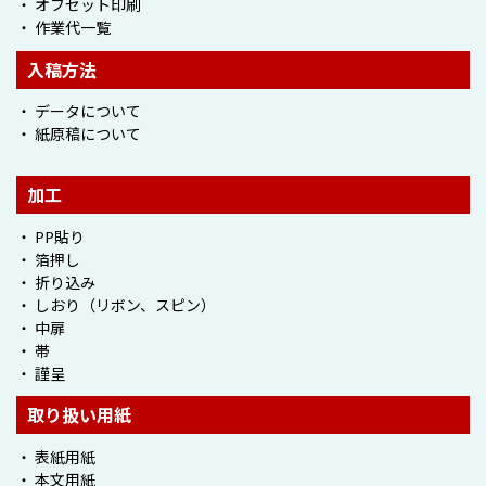
・ オフセット印刷
・ 作業代一覧
入稿方法
・ データについて
・ 紙原稿について
加工
・ PP貼り
・ 箔押し
・ 折り込み
・ しおり（リボン、スピン）
・ 中扉
・ 帯
・ 謹呈
取り扱い用紙
・ 表紙用紙
・
本文用紙