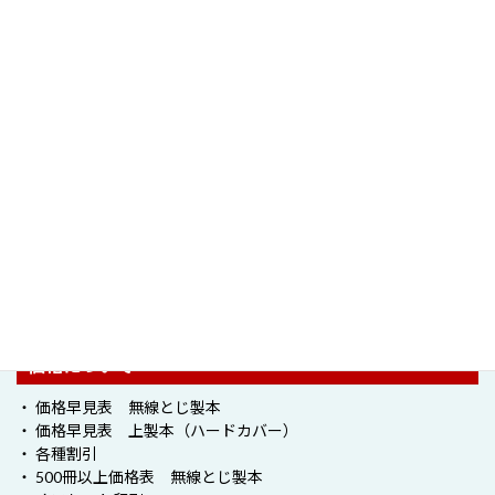
・ ご注文方法
・ 印刷見本
・ かんたん見積もり
・ 納期
・ お支払い方法
・ 配送・送料
・ キャンセルについて
5つの特徴
・ 印刷見本2回無料
・ かんたん見積り
・ 印刷タイプ
・ 表紙デザインサービス
・ 各種割引
価格について
・ 価格早見表 無線とじ製本
・ 価格早見表 上製本（ハードカバー）
・ 各種割引
・ 500冊以上価格表 無線とじ製本