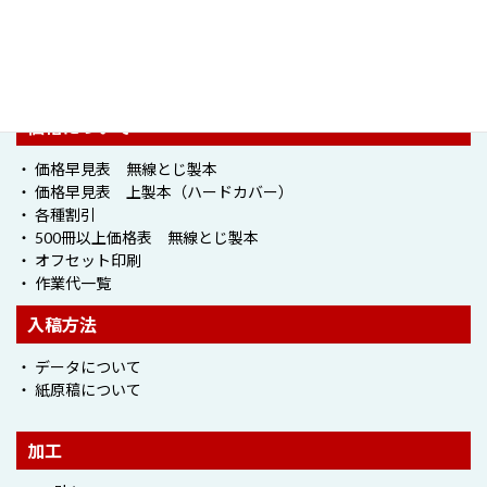
・ かんたん見積り
・ 印刷タイプ
・ 表紙デザインサービス
・ 各種割引
価格について
・ 価格早見表 無線とじ製本
・ 価格早見表 上製本（ハードカバー）
・ 各種割引
・ 500冊以上価格表 無線とじ製本
・ オフセット印刷
・ 作業代一覧
入稿方法
・ データについて
・ 紙原稿について
加工